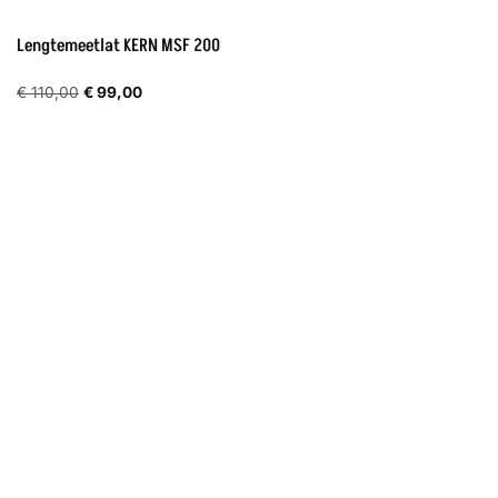
Lengtemeetlat KERN MSF 200
Oorspronkelijke
Huidige
€
110,00
€
99,00
prijs
prijs
was:
is:
€ 110,00.
€ 99,00.