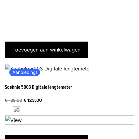
Toevoegen aan winkelwagen
Aanbieding!
Soehnle 5003 Digitale lengtemeter
Oorspronkelijke
Huidige
€
128,00
€
123,00
prijs
prijs
was:
is:
€ 128,00.
€ 123,00.