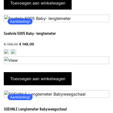
Toevoegen aan winkelwagen
Aanbieding!
Soehnle 5005 Baby- lengtemeter
Oorspronkelijke
Huidige
€
158,00
€
149,00
prijs
prijs
was:
is:
€ 158,00.
€ 149,00.
Toevoegen aan winkelwagen
Aanbieding!
SOEHNLE Lengtemeter Babyweegschaal