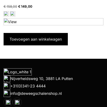
Oorspronkelijke
Huidige
€
158,00
€
149,00
prijs
prijs
was:
is:
€ 158,00.
€ 149,00.
Toevoegen aan winkelwagen
Nijverheidsweg 10, 3881 LA Putten
+31(0)341-23 4444
info@deweegschalenshop.nl