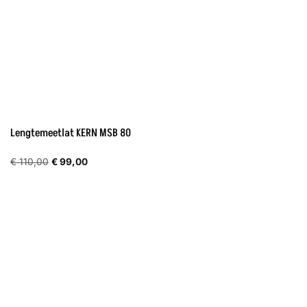
Lengtemeetlat KERN MSB 80
Oorspronkelijke
Huidige
€
110,00
€
99,00
prijs
prijs
was:
is:
€ 110,00.
€ 99,00.