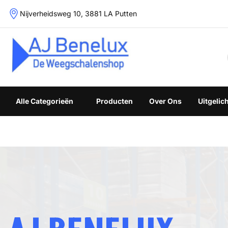
Skip
Nijverheidsweg 10, 3881 LA Putten
to
content
Weegschalenshop | Precisieweegschalen & Industriële W
Alle Categorieën
Producten
Over Ons
Uitgelic