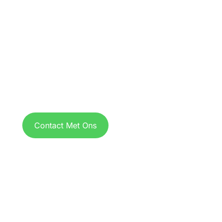
Vraag over een product of d
prijs?
BEL OF MAIL ONS!
Contact Met Ons