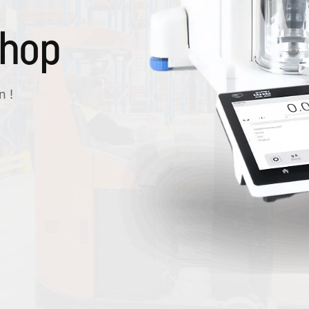
shop
n !