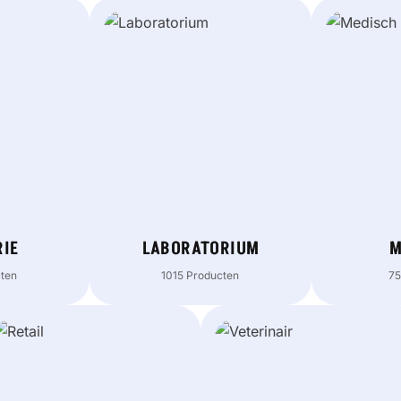
RIE
LABORATORIUM
M
cten
1015 Producten
75