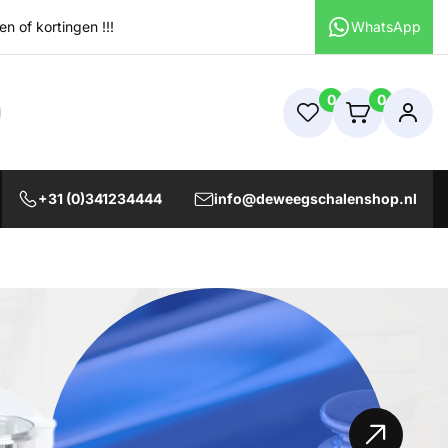
 of kortingen !!!
WhatsApp
0
0
+31 (0)341234444
info@deweegschalenshop.nl