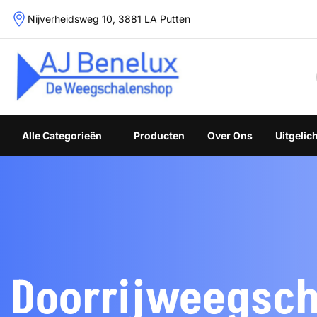
Skip
Nijverheidsweg 10, 3881 LA Putten
to
content
Weegschalenshop | Precisieweegschalen & Industriële W
Alle Categorieën
Producten
Over Ons
Uitgelic
Doorrijweegsc