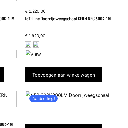
€
2.220,00
600K-1LM
IoT-Line Doorrijdweegschaal KERN NFC 600K-1M
€
1.920,00
Toevoegen aan winkelwagen
Aanbieding!
600K-1M