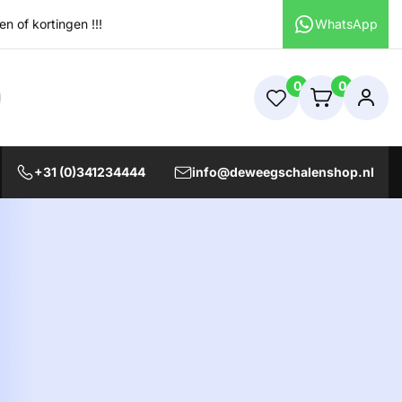
 of kortingen !!!
WhatsApp
0
0
+31 (0)341234444
info@deweegschalenshop.nl