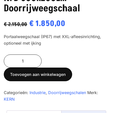
Doorrijweegschaal
Oorspronkelijke
€
1.850,00
Huidige
€
2.150,00
prijs
prijs
Portaalweegschaal (IP67) met XXL-afleesinrichting,
was:
is:
optioneel met ijking
€ 2.150,00.
€ 1.850,00.
NFB
600K200LM
Doorrijweegschaal
Toevoegen aan winkelwagen
aantal
Categorieën:
Industrie
,
Doorrijweegschalen
Merk:
KERN