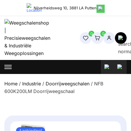
Skip
Nijverheidsweg 10, 3881 LA Putten
to
content
0
0
Weegschalenshop | Precisieweegschalen & Industriële
Weegoplossingen
Home
/
Industrie
/
Doorrijweegschalen
/ NFB
600K200LM Doorrijweegschaal
Aanbieding!