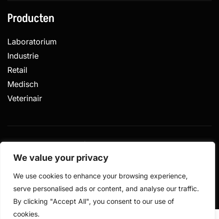
Producten
Laboratorium
Industrie
Retail
Medisch
Veterinair
Privacy
Algemene voorwaarden
We value your privacy
Gemaakt door
© 2026 De Weegschalen Shop.nl – alle rechten
We use cookies to enhance your browsing experience,
voorbehouden
serve personalised ads or content, and analyse our traffic.
By clicking "Accept All", you consent to our use of
cookies.