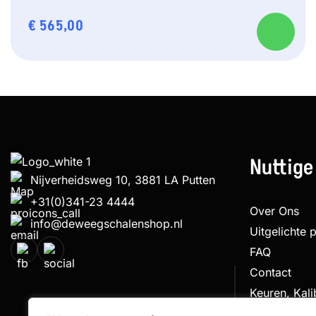
€
565,00
Nuttige
Nijverheidsweg 10, 3881 LA Putten
+31(0)341-23 4444
Over Ons
info@deweegschalenshop.nl
Uitgelichte 
FAQ
Contact
Keuren, Kal
Klachtenpro