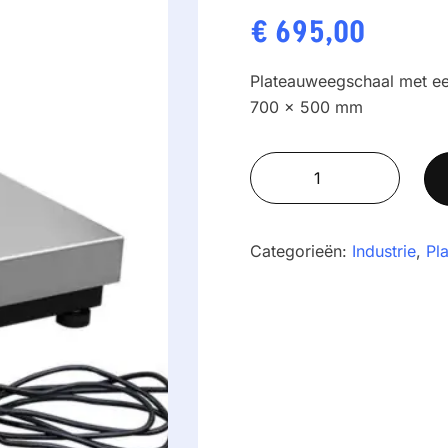
€
695,00
Plateauweegschaal met ee
700 x 500 mm
RADWAG
C315.150.C3.K
aantal
Categorieën:
Industrie
,
Pl