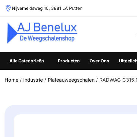
Skip
Nijverheidsweg 10, 3881 LA Putten
to
content
Weegschalenshop | Precisieweegschalen & Industriële W
Alle Categorieën
Producten
Over Ons
Uitgelic
Home
/
Industrie
/
Plateauweegschalen
/ RADWAG C315.1