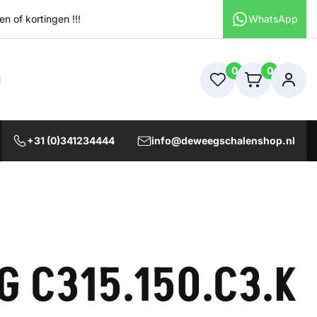
 of kortingen !!!
WhatsApp
0
0
+31 (0)341234444
info@deweegschalenshop.nl
 C315.150.C3.K