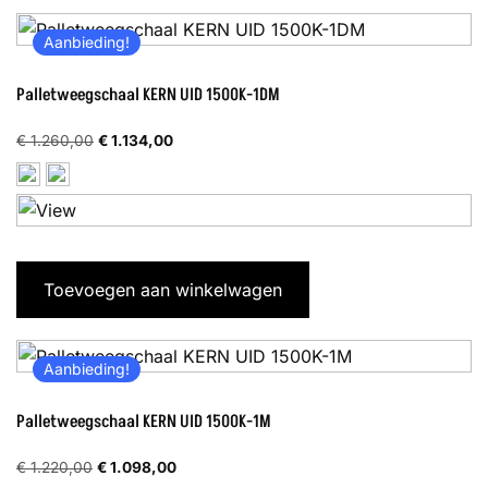
Aanbieding!
Palletweegschaal KERN UID 1500K-1DM
Oorspronkelijke
Huidige
€
1.260,00
€
1.134,00
prijs
prijs
was:
is:
€ 1.260,00.
€ 1.134,00.
Toevoegen aan winkelwagen
Aanbieding!
Palletweegschaal KERN UID 1500K-1M
Oorspronkelijke
Huidige
€
1.220,00
€
1.098,00