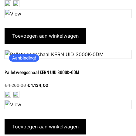
prijs
prijs
was:
is:
€ 1.220,00.
€ 1.098,00.
Toevoegen aan winkelwagen
Aanbieding!
Palletweegschaal KERN UID 3000K-0DM
Oorspronkelijke
Huidige
€
1.260,00
€
1.134,00
prijs
prijs
was:
is:
€ 1.260,00.
€ 1.134,00.
Toevoegen aan winkelwagen