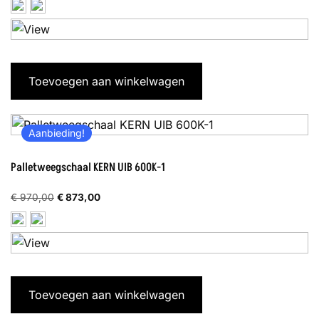
prijs
prijs
was:
is:
€ 970,00.
€ 873,00.
Toevoegen aan winkelwagen
Aanbieding!
Palletweegschaal KERN UIB 600K-1
Oorspronkelijke
Huidige
€
970,00
€
873,00
prijs
prijs
was:
is:
€ 970,00.
€ 873,00.
Toevoegen aan winkelwagen