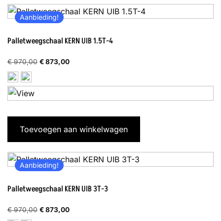
Aanbieding!
Palletweegschaal KERN UIB 1.5T-4
Oorspronkelijke
Huidige
€
970,00
€
873,00
prijs
prijs
was:
is:
€ 970,00.
€ 873,00.
Toevoegen aan winkelwagen
Aanbieding!
Palletweegschaal KERN UIB 3T-3
Oorspronkelijke
Huidige
€
970,00
€
873,00