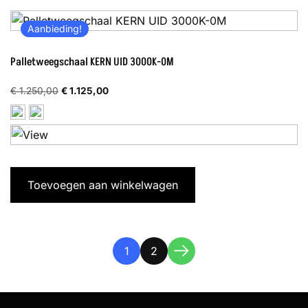
Aanbieding!
Palletweegschaal KERN UID 3000K-0M
Oorspronkelijke
Huidige
€
1.250,00
€
1.125,00
prijs
prijs
was:
is:
€ 1.250,00.
€ 1.125,00.
Toevoegen aan winkelwagen
1
2