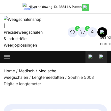
Skip
Nijverheidsweg 10, 3881 LA Putten
to
content
0
0
Weegschalenshop | Precisieweegschalen & Industriële
Weegoplossingen
Home
/
Medisch
/
Medische
weegschalen
/
Lengtemeetlatten
/ Soehnle 5003
Digitale lengtemeter