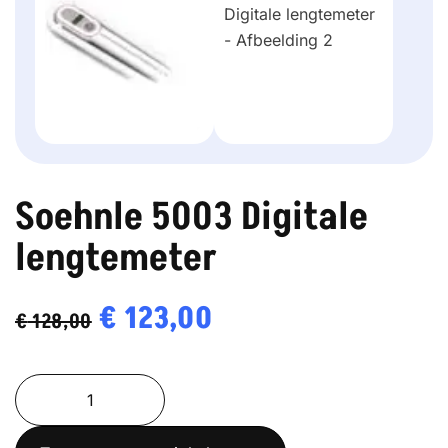
Soehnle 5003 Digitale
lengtemeter
Oorspronkelijke
€
123,00
Huidige
€
128,00
prijs
prijs
Soehnle
was:
is:
5003
€ 128,00.
€ 123,00.
Digitale