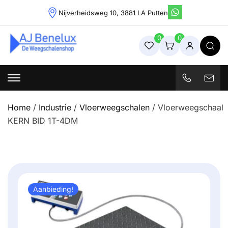
Skip
Nijverheidsweg 10, 3881 LA Putten
to
content
0
0
Weegschalenshop | Precisieweegschalen & Industriële
Weegoplossingen
Home
/
Industrie
/
Vloerweegschalen
/ Vloerweegschaal
KERN BID 1T-4DM
Aanbieding!