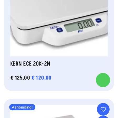
KERN ECE 20K-2N
OORSPRONKELIJKE
€
120,00
HUIDIGE
€
125,00
PRIJS
PRIJS
WAS:
IS:
€ 125,00.
€ 120,00.
Aanbieding!