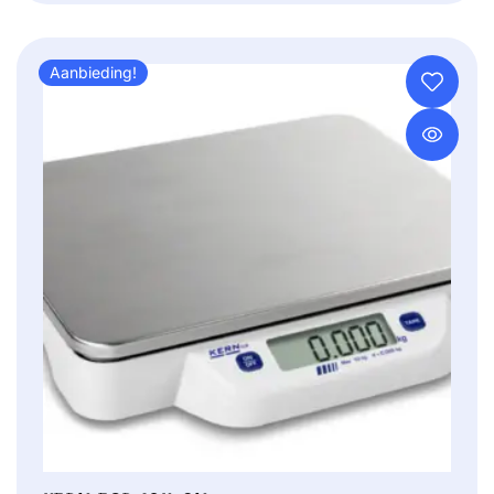
WAS:
IS:
€ 360,00.
€ 330,00.
Aanbieding!