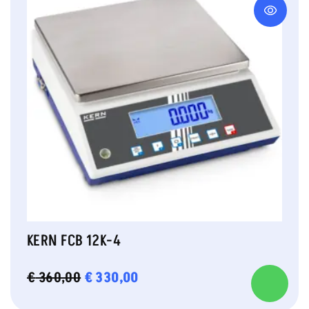
KERN FCB 12K-4
OORSPRONKELIJKE
€
330,00
HUIDIGE
€
360,00
PRIJS
PRIJS