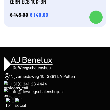
KERN ECB 10K-3N
OORSPRONKELIJKE
€
140,00
HUIDIGE
€
145,00
PRIJS
PRIJS
WAS:
IS:
€ 145,00.
€ 140,00.
Nijverheidsweg 10, 3881 LA Putten
+31(0)341-23 4444
info@deweegschalenshop.nl