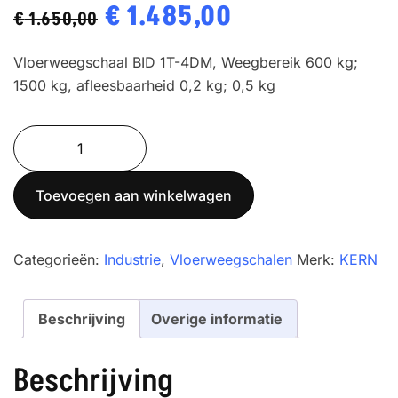
Oorspronkelijke
€
1.485,00
Huidige
€
1.650,00
prijs
prijs
Vloerweegschaal BID 1T-4DM, Weegbereik 600 kg;
was:
is:
1500 kg, afleesbaarheid 0,2 kg; 0,5 kg
€ 1.650,00.
€ 1.485,00.
Vloerweegschaal
KERN
BID
Toevoegen aan winkelwagen
1T-
4DM
aantal
Categorieën:
Industrie
,
Vloerweegschalen
Merk:
KERN
Beschrijving
Overige informatie
Beschrijving