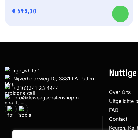
€
695,00
Nuttige
Nijverheidsweg 10, 3881 LA Putten
+31(0)341-23 4444
Over Ons
info@deweegschalenshop.nl
Uitgelichte 
FAQ
Contact
Keuren, Kal
Klachtenpro