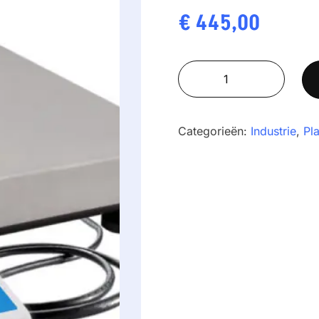
€
445,00
RADWAG
C315.15.F1.K
aantal
Categorieën:
Industrie
,
Pl