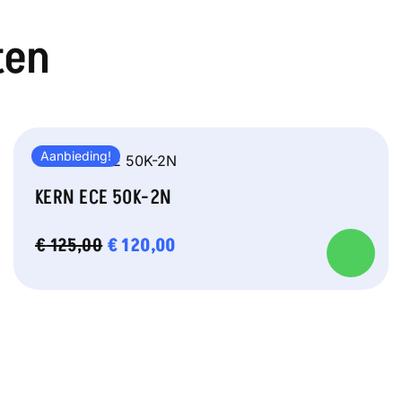
ten
Aanbieding!
KERN ECE 50K-2N
OORSPRONKELIJKE
€
120,00
HUIDIGE
€
125,00
PRIJS
PRIJS
WAS:
IS:
€ 125,00.
€ 120,00.