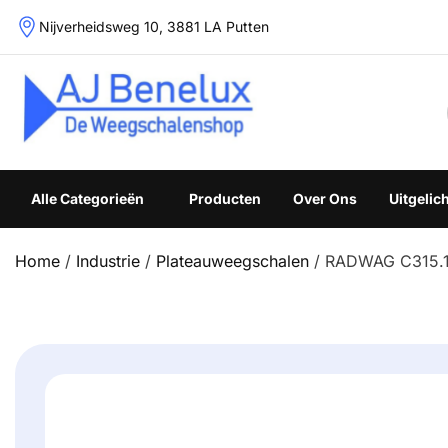
Skip
Nijverheidsweg 10, 3881 LA Putten
to
content
Weegschalenshop | Precisieweegschalen & Industriële W
Alle Categorieën
Producten
Over Ons
Uitgelic
Home
/
Industrie
/
Plateauweegschalen
/ RADWAG C315.1