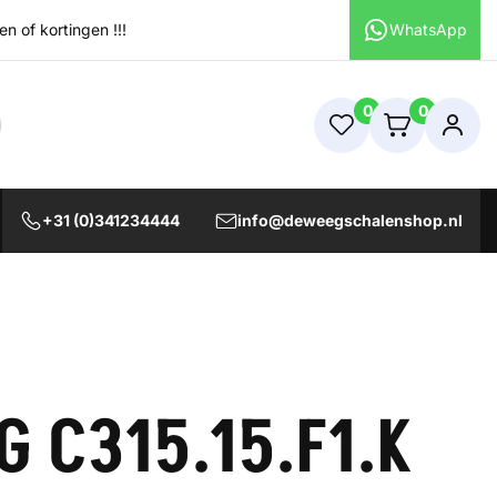
 of kortingen !!!
WhatsApp
0
0
+31 (0)341234444
info@deweegschalenshop.nl
 C315.15.F1.K