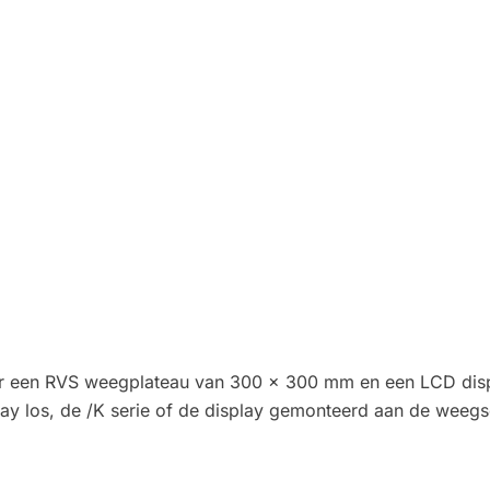
r een RVS weegplateau van 300 x 300 mm en een LCD displa
play los, de /K serie of de display gemonteerd aan de weegs