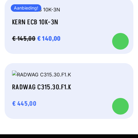
Aanbieding!
KERN ECB 10K-3N
OORSPRONKELIJKE
€
140,00
HUIDIGE
€
145,00
PRIJS
PRIJS
WAS:
IS:
€ 145,00.
€ 140,00.
RADWAG C315.30.F1.K
€
445,00