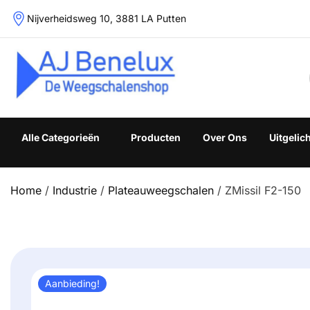
Skip
Nijverheidsweg 10, 3881 LA Putten
to
content
Weegschalenshop | Precisieweegschalen & Industriële W
Alle Categorieën
Producten
Over Ons
Uitgelic
Home
/
Industrie
/
Plateauweegschalen
/ ZMissil F2-150
Aanbieding!