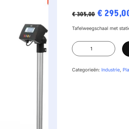
Oorspron
€
295,0
€
305,00
prijs
Tafelweegschaal met stati
was:
ZMissil
€ 305,00
F2-
150
aantal
Categorieën:
Industrie
,
Pl