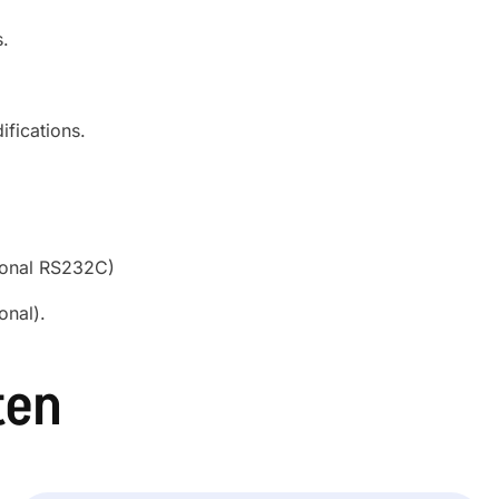
s.
fications.
ional RS232C)
onal).
ten