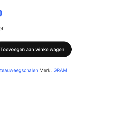
kelijke
0
Huidige
prijs
ef
is:
.
€ 295,00.
Toevoegen aan winkelwagen
ateauweegschalen
Merk:
GRAM