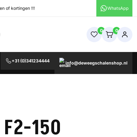
 of kortingen !!!
WhatsApp
0
0
+31 (0)341234444
info@deweegschalenshop.nl
l F2-150