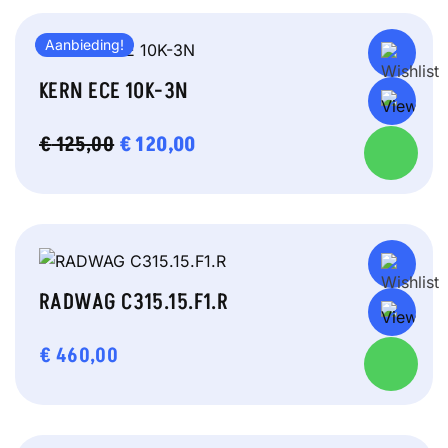
Aanbieding!
KERN ECE 10K-3N
OORSPRONKELIJKE
€
120,00
HUIDIGE
€
125,00
PRIJS
PRIJS
WAS:
IS:
€ 125,00.
€ 120,00.
RADWAG C315.15.F1.R
€
460,00