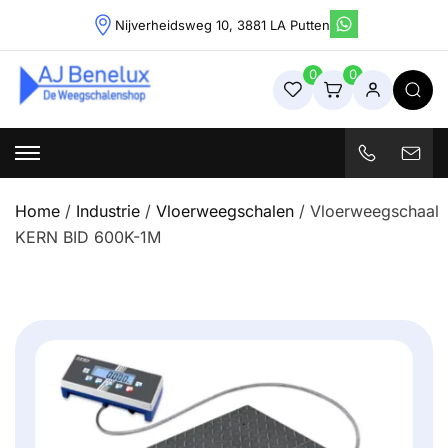
Skip
Nijverheidsweg 10, 3881 LA Putten
to
content
0
0
Weegschalenshop | Precisieweegschalen & Industriële
Weegoplossingen
Home
/
Industrie
/
Vloerweegschalen
/ Vloerweegschaal
KERN BID 600K-1M