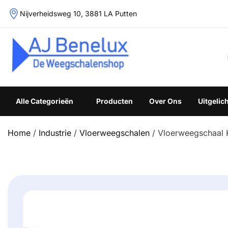
Skip
Nijverheidsweg 10, 3881 LA Putten
to
content
Weegschalenshop | Precisieweegschalen & Industriële W
Alle Categorieën
Producten
Over Ons
Uitgelic
Home
/
Industrie
/
Vloerweegschalen
/ Vloerweegschaal