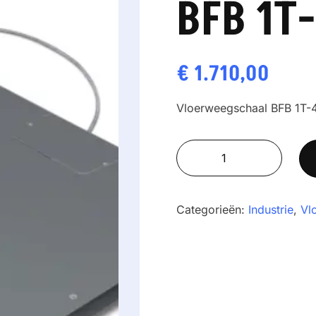
BFB 1T
€
1.710,00
Vloerweegschaal BFB 1T-4
Vloerweegschaal
KERN
BFB
1T-
Categorieën:
Industrie
,
Vl
4NM
aantal