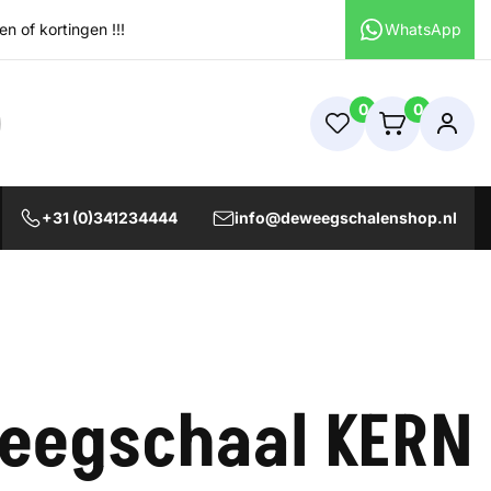
 of kortingen !!!
WhatsApp
0
0
+31 (0)341234444
info@deweegschalenshop.nl
eegschaal KERN