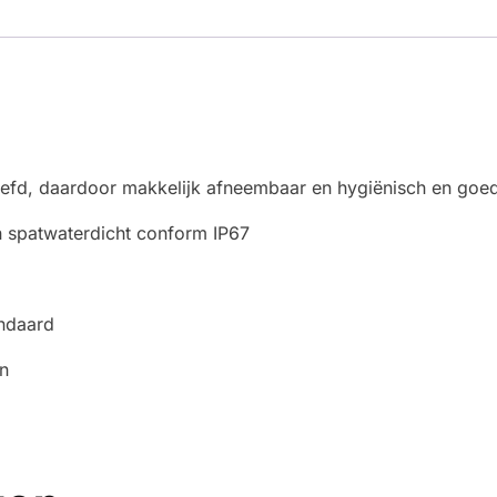
efd, daardoor makkelijk afneembaar en hygiënisch en goed 
n spatwaterdicht conform IP67
andaard
en