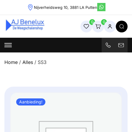
Skip
Nijverheidsweg 10, 3881 LA Putten
to
content
0
0
Weegschalenshop | Precisieweegschalen & Industriële
Weegoplossingen
Home
/
Alles
/ SS3
Aanbieding!