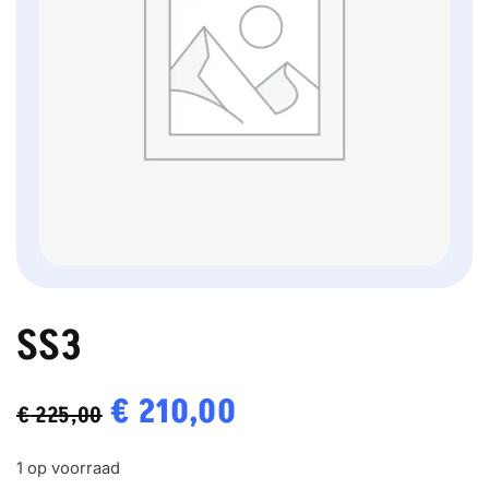
SS3
Oorspronkelijke
€
210,00
Huidige
€
225,00
prijs
prijs
1 op voorraad