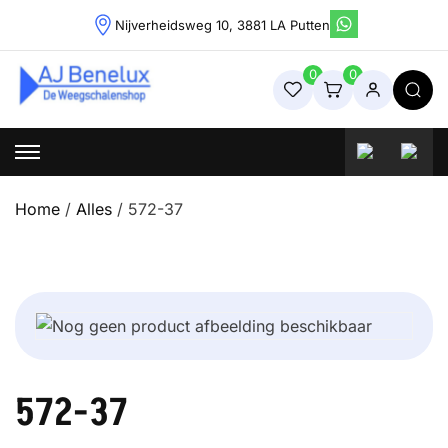
Skip
Nijverheidsweg 10, 3881 LA Putten
to
content
0
0
Weegschalenshop | Precisieweegschalen & Industriële
Weegoplossingen
Home
/
Alles
/ 572-37
572-37