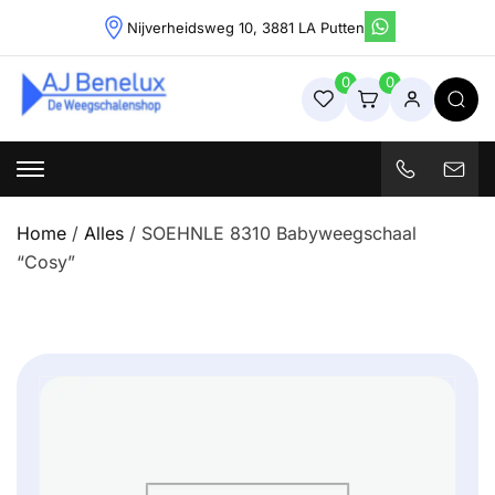
Skip
Nijverheidsweg 10, 3881 LA Putten
to
content
0
0
Weegschalenshop | Precisieweegschalen & Industriële
Weegoplossingen
Home
/
Alles
/ SOEHNLE 8310 Babyweegschaal
“Cosy”