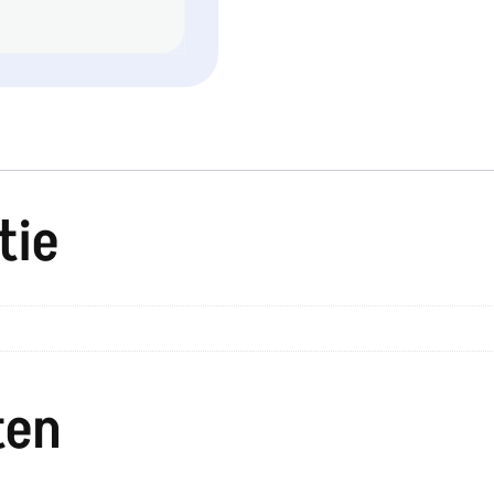
tie
ten