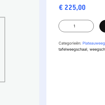
€
225,00
GRAM
Z3T-
F1-
15
Categorieën:
Plateauweeg
aantal
tafelweegschaal
,
weegscha