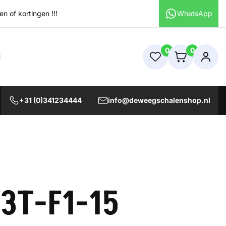
 of kortingen !!!
WhatsApp
0
0
+31 (0)341234444
info@deweegschalenshop.nl
3T-F1-15