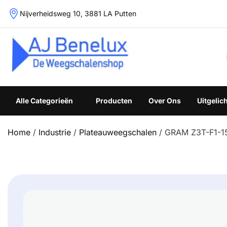
Skip
Nijverheidsweg 10, 3881 LA Putten
to
content
Weegschalenshop | Precisieweegschalen & Industriële W
Alle Categorieën
Producten
Over Ons
Uitgelic
Home
/
Industrie
/
Plateauweegschalen
/ GRAM Z3T-F1-1