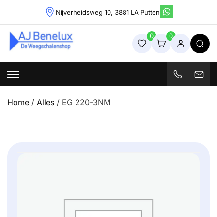
Skip
Nijverheidsweg 10, 3881 LA Putten
to
content
0
0
Weegschalenshop | Precisieweegschalen & Industriële
Weegoplossingen
Home
/
Alles
/ EG 220-3NM