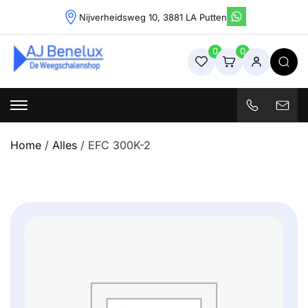
Skip
Nijverheidsweg 10, 3881 LA Putten
to
content
0
0
Weegschalenshop | Precisieweegschalen & Industriële
Weegoplossingen
Home
/
Alles
/ EFC 300K-2