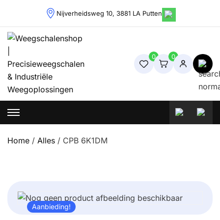
Skip
Nijverheidsweg 10, 3881 LA Putten
to
content
0
0
Weegschalenshop | Precisieweegschalen & Industriële
Weegoplossingen
Home
/
Alles
/ CPB 6K1DM
Aanbieding!