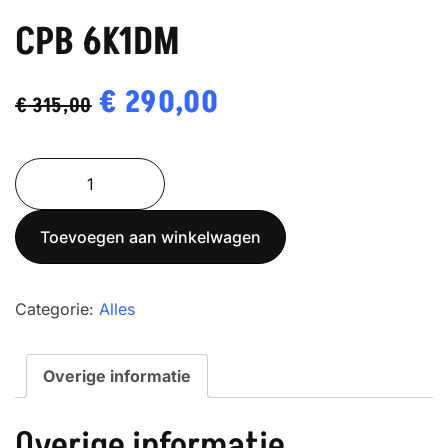
CPB 6K1DM
Oorspronkelijke
€
290,00
Huidige
€
315,00
prijs
prijs
CPB
was:
is:
6K1DM
€ 315,00.
€ 290,00.
aantal
Toevoegen aan winkelwagen
Categorie:
Alles
Overige informatie
Overige informatie