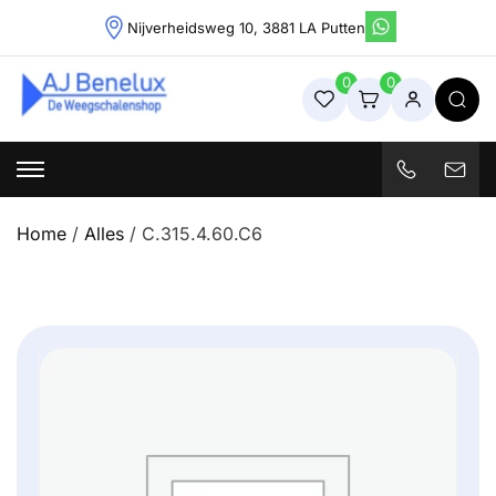
Skip
Nijverheidsweg 10, 3881 LA Putten
to
content
0
0
Weegschalenshop | Precisieweegschalen & Industriële
Weegoplossingen
Home
/
Alles
/ C.315.4.60.C6