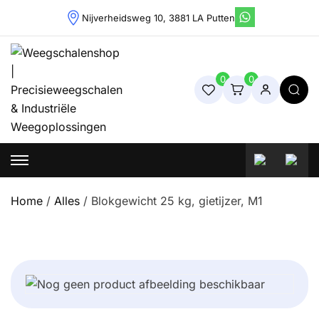
Skip
Nijverheidsweg 10, 3881 LA Putten
to
content
0
0
Weegschalenshop | Precisieweegschalen & Industriële
Weegoplossingen
Home
/
Alles
/ Blokgewicht 25 kg, gietijzer, M1