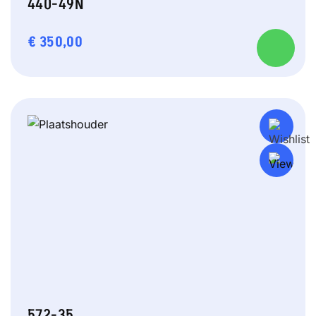
440-49N
€
350,00
572-35