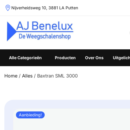
Skip
Nijverheidsweg 10, 3881 LA Putten
to
content
Weegschalenshop | Precisieweegschalen & Industriële W
Alle Categorieën
Producten
Over Ons
Uitgelic
Home
/
Alles
/ Baxtran SML 3000
Aanbieding!