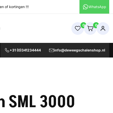
 of kortingen !!!
WhatsApp
0
0
+31 (0)341234444
info@deweegschalenshop.nl
n SML 3000