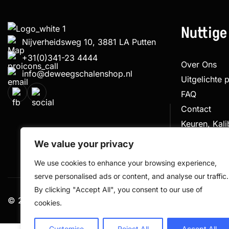
Nuttige
Nijverheidsweg 10, 3881 LA Putten
+31(0)341-23 4444
Over Ons
info@deweegschalenshop.nl
Uitgelichte 
FAQ
Contact
Keuren, Kal
Klachtenpro
We value your privacy
We use cookies to enhance your browsing experience,
serve personalised ads or content, and analyse our traffic.
By clicking "Accept All", you consent to our use of
© 2026 De Weegschalen Shop.nl – alle rechten voorbe
cookies.
Customise
Reject All
Accept All