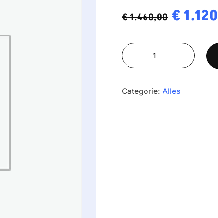
Oorspro
€
1.120
€
1.460,00
prijs
Baxtran
was:
SML
€ 1.460
3000
aantal
Categorie:
Alles