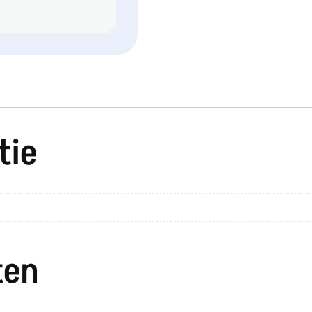
tie
ten