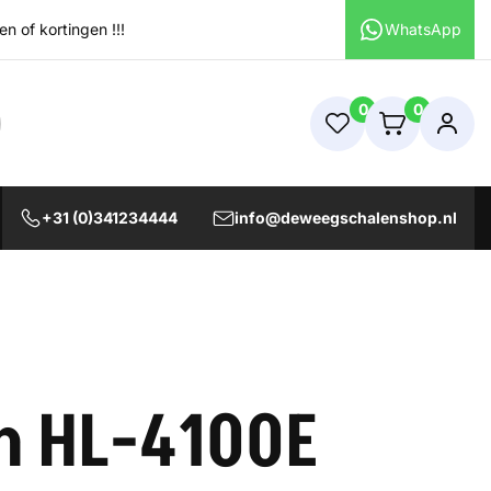
 of kortingen !!!
WhatsApp
0
0
+31 (0)341234444
info@deweegschalenshop.nl
n HL-4100E