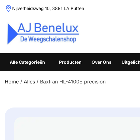
Skip
Nijverheidsweg 10, 3881 LA Putten
to
content
Weegschalenshop | Precisieweegschalen & Industriële W
Alle Categorieën
Producten
Over Ons
Uitgelic
Home
/
Alles
/ Baxtran HL-4100E precision