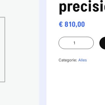
precis
€
810,00
Baxtran
HL-
4100E
precision
Categorie:
Alles
aantal