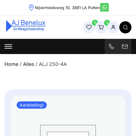
Skip
Nijverheidsweg 10, 3881 LA Putten
to
content
0
0
Weegschalenshop | Precisieweegschalen & Industriële
Weegoplossingen
Home
/
Alles
/ ALJ 250-4A
Aanbieding!