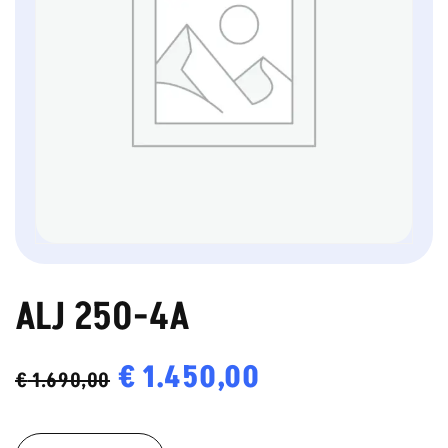
ALJ 250-4A
Oorspronkelijke
€
1.450,00
Huidige
€
1.690,00
prijs
prijs
ALJ