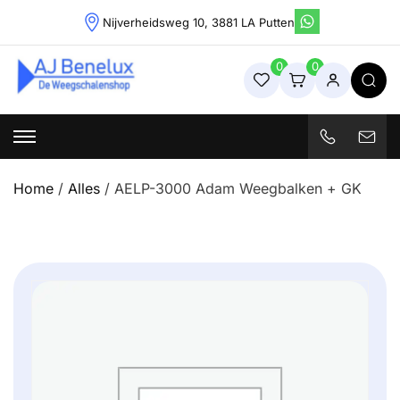
Skip
Nijverheidsweg 10, 3881 LA Putten
to
content
0
0
Weegschalenshop | Precisieweegschalen & Industriële
Weegoplossingen
Home
/
Alles
/ AELP-3000 Adam Weegbalken + GK