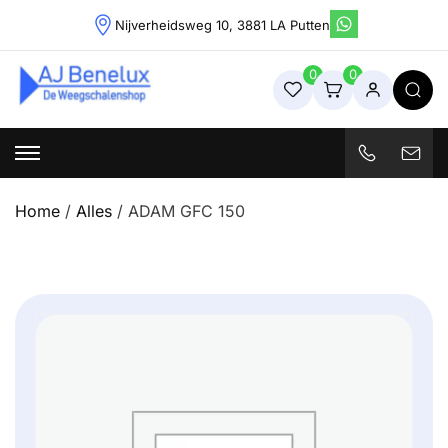
Skip
Nijverheidsweg 10, 3881 LA Putten
to
content
0
0
Weegschalenshop | Precisieweegschalen & Industriële
Weegoplossingen
Home
/
Alles
/ ADAM GFC 150