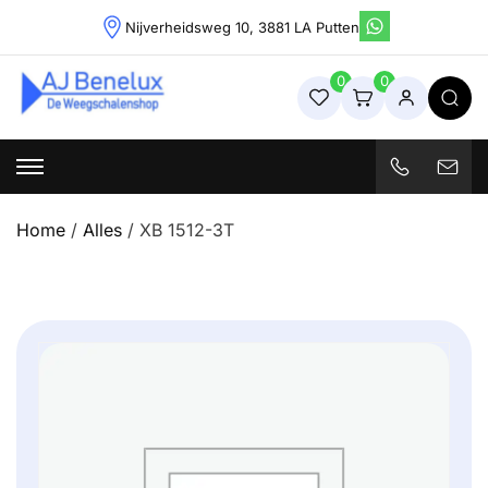
Skip
Nijverheidsweg 10, 3881 LA Putten
to
content
0
0
Weegschalenshop | Precisieweegschalen & Industriële
Weegoplossingen
Home
/
Alles
/ XB 1512-3T