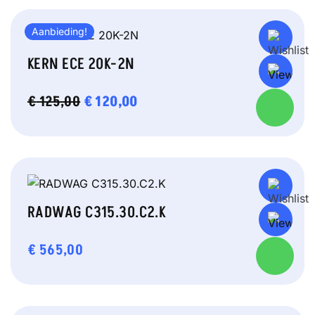
Aanbieding!
KERN ECE 20K-2N
OORSPRONKELIJKE
€
120,00
HUIDIGE
€
125,00
PRIJS
PRIJS
WAS:
IS:
€ 125,00.
€ 120,00.
RADWAG C315.30.C2.K
€
565,00