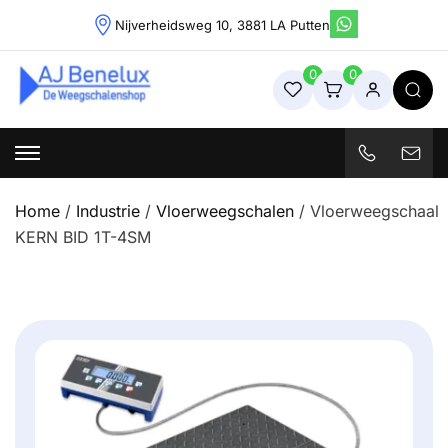
Skip
Nijverheidsweg 10, 3881 LA Putten
to
content
0
0
Weegschalenshop | Precisieweegschalen & Industriële
Weegoplossingen
Home
/
Industrie
/
Vloerweegschalen
/ Vloerweegschaal
KERN BID 1T-4SM