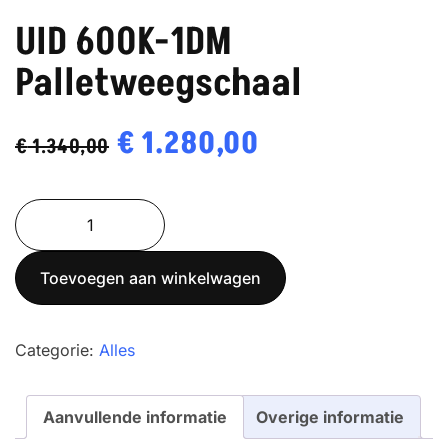
UID 600K-1DM
Palletweegschaal
Oorspronkelijke
€
1.280,00
Huidige
€
1.340,00
prijs
prijs
UID
was:
is:
600K-
€ 1.340,00.
€ 1.280,00.
1DM
Toevoegen aan winkelwagen
Palletweegschaal
aantal
Categorie:
Alles
Aanvullende informatie
Overige informatie