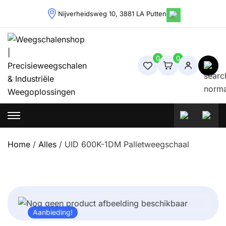
Skip
Nijverheidsweg 10, 3881 LA Putten
to
content
0
0
Weegschalenshop | Precisieweegschalen & Industriële
Weegoplossingen
Home
/
Alles
/ UID 600K-1DM Palletweegschaal
Aanbieding!