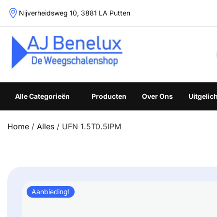
Skip
Nijverheidsweg 10, 3881 LA Putten
to
content
Weegschalenshop | Precisieweegschalen & Industriële W
Alle Categorieën
Producten
Over Ons
Uitgelic
Home
/
Alles
/ UFN 1.5T0.5IPM
Aanbieding!