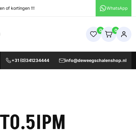
 of kortingen !!!
WhatsApp
0
0
+31 (0)341234444
info@deweegschalenshop.nl
5T0.5IPM