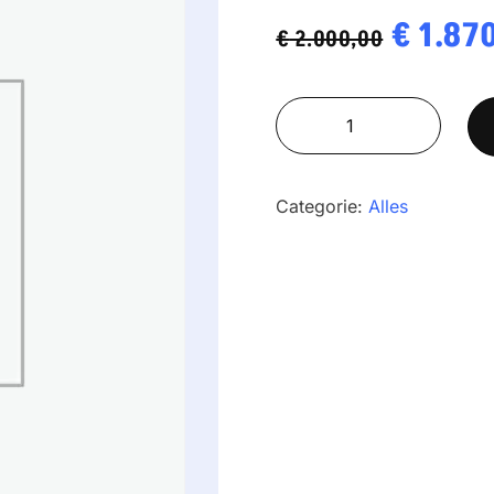
Oorspr
€
1.87
€
2.000,00
prijs
UFN
was:
1.5T0.5IPM
€ 2.000
aantal
Categorie:
Alles