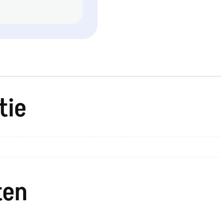
tie
ten