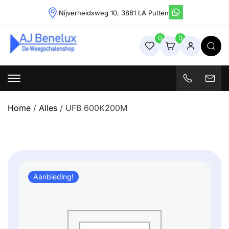
Skip
Nijverheidsweg 10, 3881 LA Putten
to
content
0
0
Weegschalenshop | Precisieweegschalen & Industriële
Weegoplossingen
Home
/
Alles
/ UFB 600K200M
Aanbieding!