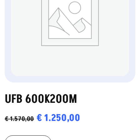
UFB 600K200M
Oorspronkelijke
€
1.250,00
Huidige
€
1.570,00
prijs
prijs
UFB