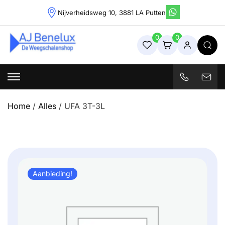
Skip
Nijverheidsweg 10, 3881 LA Putten
to
content
0
0
Weegschalenshop | Precisieweegschalen & Industriële
Weegoplossingen
Home
/
Alles
/ UFA 3T-3L
Aanbieding!