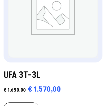
UFA 3T-3L
Oorspronkelijke
€
1.570,00
Huidige
€
1.650,00
prijs
prijs
UFA