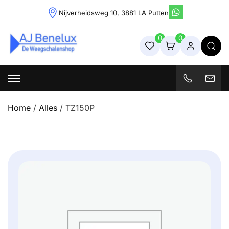
Skip
Nijverheidsweg 10, 3881 LA Putten
to
content
0
0
Weegschalenshop | Precisieweegschalen & Industriële
Weegoplossingen
Home
/
Alles
/ TZ150P