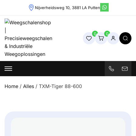
Skip
Nijverheidsweg 10, 3881 LA Putten
to
content
0
0
Weegschalenshop | Precisieweegschalen & Industriële
Weegoplossingen
Home
/
Alles
/ TXM-Tiger 88-600