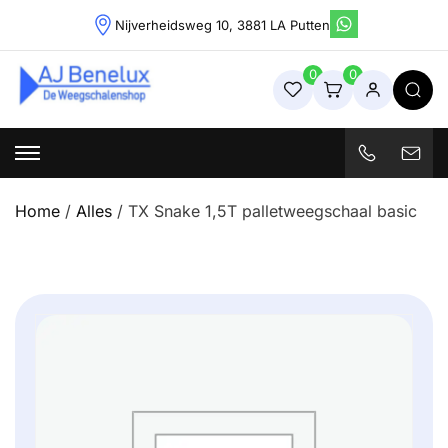
Skip
Nijverheidsweg 10, 3881 LA Putten
to
content
0
0
Weegschalenshop | Precisieweegschalen & Industriële
Weegoplossingen
Home
/
Alles
/ TX Snake 1,5T palletweegschaal basic