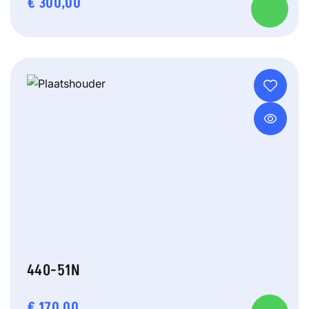
€
300,00
440-51N
€
170,00