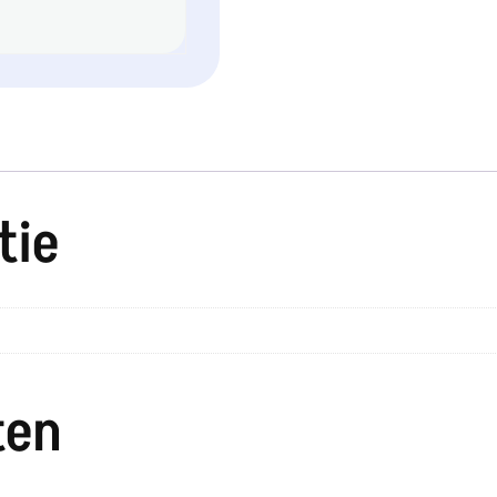
tie
ten