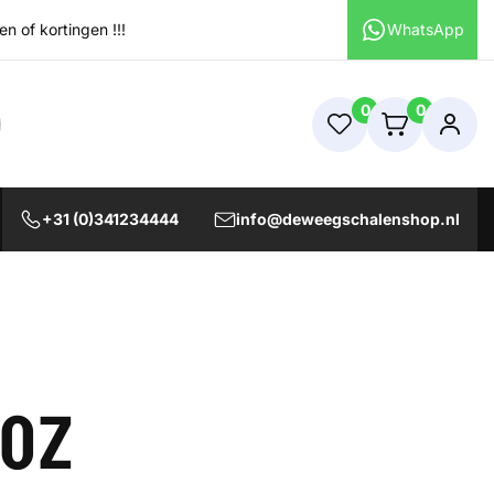
 of kortingen !!!
WhatsApp
0
0
+31 (0)341234444
info@deweegschalenshop.nl
0Z