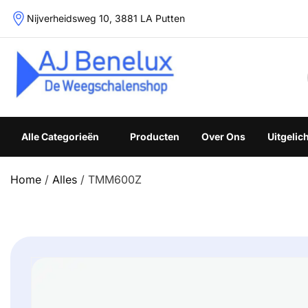
Skip
Nijverheidsweg 10, 3881 LA Putten
to
content
Weegschalenshop | Precisieweegschalen & Industriële W
Alle Categorieën
Producten
Over Ons
Uitgelic
Home
/
Alles
/ TMM600Z