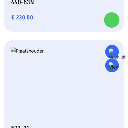
440-53N
€
230,00