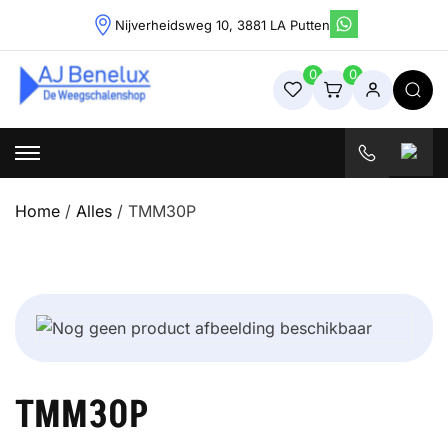
Skip
Nijverheidsweg 10, 3881 LA Putten
to
content
0
0
Weegschalenshop | Precisieweegschalen & Industriële
Weegoplossingen
Home
/
Alles
/ TMM30P
TMM30P