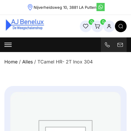
Skip
Nijverheidsweg 10, 3881 LA Putten
to
content
0
0
Weegschalenshop | Precisieweegschalen & Industriële
Weegoplossingen
Home
/
Alles
/ TCamel HR- 2T Inox 304