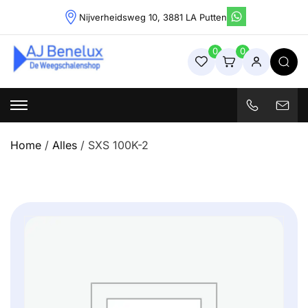
Skip
Nijverheidsweg 10, 3881 LA Putten
to
content
0
0
Weegschalenshop | Precisieweegschalen & Industriële
Weegoplossingen
Home
/
Alles
/ SXS 100K-2