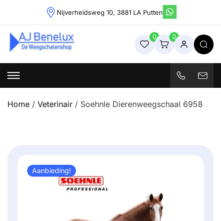
Skip
Nijverheidsweg 10, 3881 LA Putten
to
content
0
0
Weegschalenshop | Precisieweegschalen & Industriële
Weegoplossingen
Home
/
Veterinair
/ Soehnle Dierenweegschaal 6958
Aanbieding!