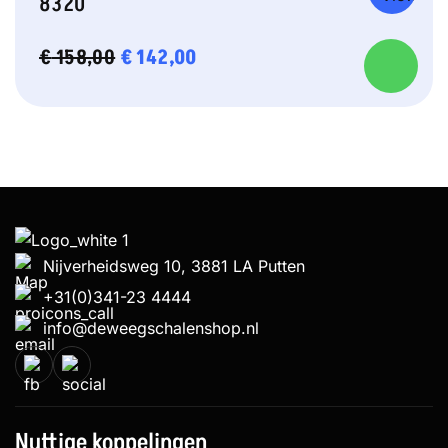
8320
OORSPRONKELIJKE
€
142,00
HUIDIGE
€
158,00
PRIJS
PRIJS
WAS:
IS:
€ 158,00.
€ 142,00.
Nijverheidsweg 10, 3881 LA Putten
+31(0)341-23 4444
info@deweegschalenshop.nl
Nuttige koppelingen