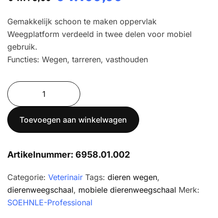
prijs
prijs
Gemakkelijk schoon te maken oppervlak
was:
is:
Weegplatform verdeeld in twee delen voor mobiel
gebruik.
€ 1.198,00.
€ 1.100,00.
Functies: Wegen, tarreren, vasthouden
Soehnle
Dierenweegschaal
6958
Toevoegen aan winkelwagen
aantal
Artikelnummer:
6958.01.002
Categorie:
Veterinair
Tags:
dieren wegen
,
dierenweegschaal
,
mobiele dierenweegschaal
Merk:
SOEHNLE-Professional