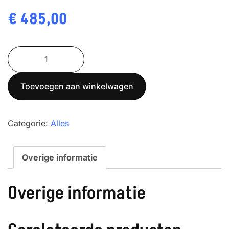
€
485,00
Soehnle
9921
RVS
Toevoegen aan winkelwagen
statiefweegschaal
Max
15
Categorie:
Alles
kg
aantal
Overige informatie
Overige informatie