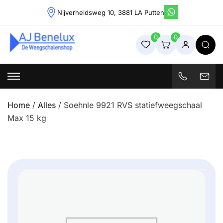
Skip
Nijverheidsweg 10, 3881 LA Putten
to
content
0
0
Weegschalenshop | Precisieweegschalen & Industriële
Weegoplossingen
Home
/
Alles
/ Soehnle 9921 RVS statiefweegschaal
Max 15 kg