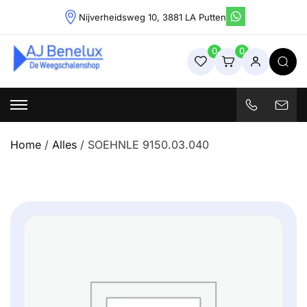
Skip
Nijverheidsweg 10, 3881 LA Putten
to
content
0
0
Weegschalenshop | Precisieweegschalen & Industriële
Weegoplossingen
Home
/
Alles
/ SOEHNLE 9150.03.040