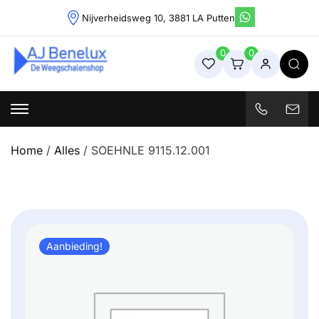
Skip
Nijverheidsweg 10, 3881 LA Putten
to
content
0
0
Weegschalenshop | Precisieweegschalen & Industriële
Weegoplossingen
Home
/
Alles
/ SOEHNLE 9115.12.001
Aanbieding!