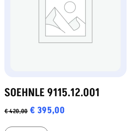
SOEHNLE 9115.12.001
Oorspronkelijke
€
395,00
Huidige
€
420,00
prijs
prijs
SOEHNLE