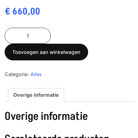
€
660,00
Soehnle
7930
RVS
Toevoegen aan winkelwagen
statiefweegschaal
Max
35
Categorie:
Alles
kg
aantal
Overige informatie
Overige informatie