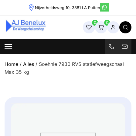
Skip
Nijverheidsweg 10, 3881 LA Putten
to
content
0
0
Weegschalenshop | Precisieweegschalen & Industriële
Weegoplossingen
Home
/
Alles
/ Soehnle 7930 RVS statiefweegschaal
Max 35 kg