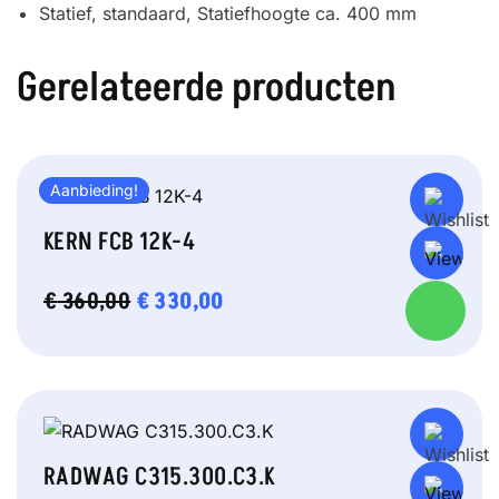
Statief, standaard, Statiefhoogte ca. 400 mm
Gerelateerde producten
Aanbieding!
KERN FCB 12K-4
OORSPRONKELIJKE
€
330,00
HUIDIGE
€
360,00
PRIJS
PRIJS
WAS:
IS:
€ 360,00.
€ 330,00.
RADWAG C315.300.C3.K