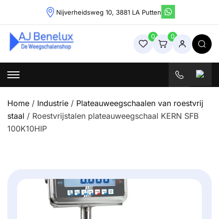
Skip
Nijverheidsweg 10, 3881 LA Putten
to
content
0
0
Weegschalenshop | Precisieweegschalen & Industriële
Weegoplossingen
Home
/
Industrie
/
Plateauweegschaalen van roestvrij
staal
/ Roestvrijstalen plateauweegschaal KERN SFB
100K10HIP