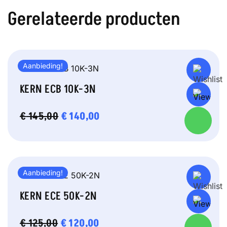
Gerelateerde producten
Aanbieding!
KERN ECB 10K-3N
OORSPRONKELIJKE
€
140,00
HUIDIGE
€
145,00
PRIJS
PRIJS
WAS:
IS:
€ 145,00.
€ 140,00.
Aanbieding!
KERN ECE 50K-2N
OORSPRONKELIJKE
€
120,00
HUIDIGE
€
125,00