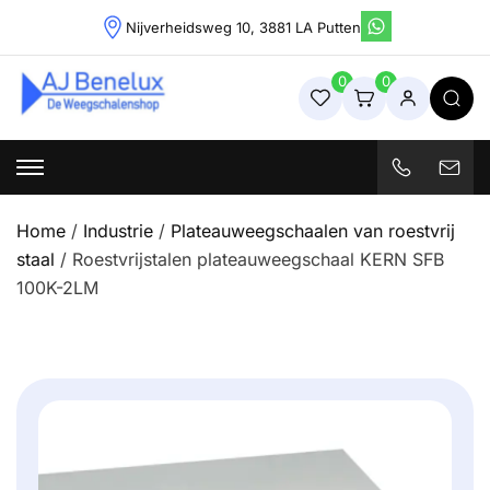
Skip
Nijverheidsweg 10, 3881 LA Putten
to
content
0
0
Weegschalenshop | Precisieweegschalen & Industriële
Weegoplossingen
Home
/
Industrie
/
Plateauweegschaalen van roestvrij
staal
/ Roestvrijstalen plateauweegschaal KERN SFB
100K-2LM