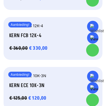
PRIJS
PRIJS
WAS:
IS:
€ 125,00.
€ 120,00.
Aanbieding!
KERN FCB 12K-4
OORSPRONKELIJKE
€
330,00
HUIDIGE
€
360,00
PRIJS
PRIJS
WAS:
IS:
€ 360,00.
€ 330,00.
Aanbieding!
KERN ECE 10K-3N
OORSPRONKELIJKE
€
120,00
HUIDIGE
€
125,00
PRIJS
PRIJS