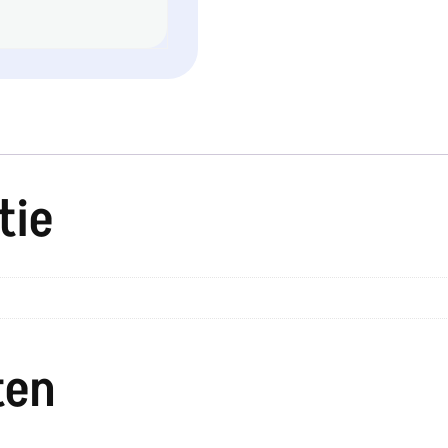
tie
ten