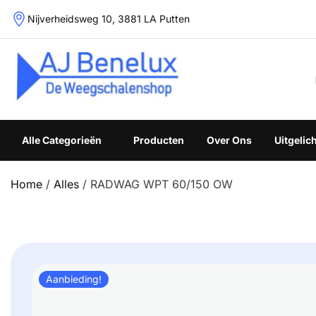
Skip
Nijverheidsweg 10, 3881 LA Putten
to
content
Weegschalenshop | Precisieweegschalen & Industriële W
Alle Categorieën
Producten
Over Ons
Uitgelic
Home
/
Alles
/ RADWAG WPT 60/150 OW
Aanbieding!