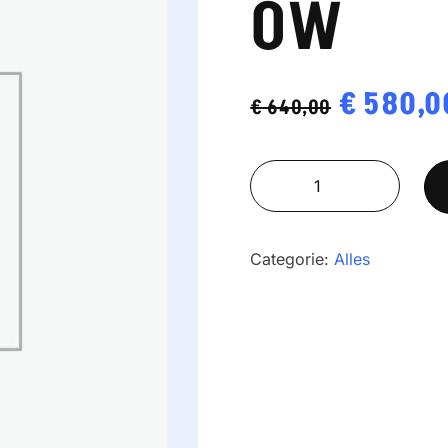
OW
Oorspron
€
580,0
€
640,00
prijs
RADWAG
was:
WPT
€ 640,00
60/150
OW
Categorie:
Alles
aantal