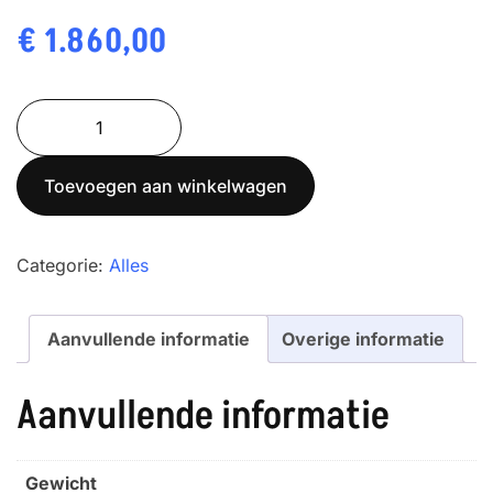
€
1.860,00
Radwag
e-
teken
Toevoegen aan winkelwagen
controle
weegschaal
WPY
Categorie:
Alles
1.5/3/PGC/D2
aantal
Aanvullende informatie
Overige informatie
Aanvullende informatie
Gewicht