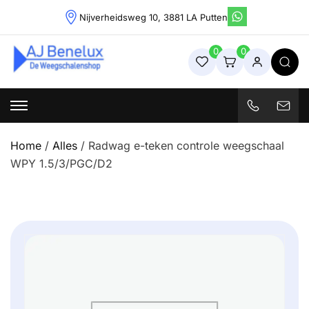
Skip
Nijverheidsweg 10, 3881 LA Putten
to
content
0
0
Weegschalenshop | Precisieweegschalen & Industriële
Weegoplossingen
Home
/
Alles
/ Radwag e-teken controle weegschaal
WPY 1.5/3/PGC/D2