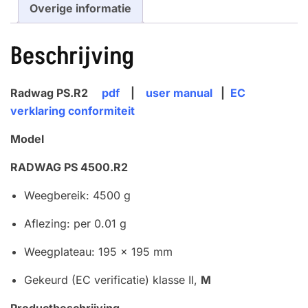
Overige informatie
Beschrijving
Radwag PS.R2
pdf
|
user manual
|
EC
verklaring conformiteit
Model
RADWAG PS 4500.R2
Weegbereik: 4500 g
Aflezing: per 0.01 g
Weegplateau: 195 x 195 mm
Gekeurd (EC verificatie) klasse II,
M
Productbeschrijving