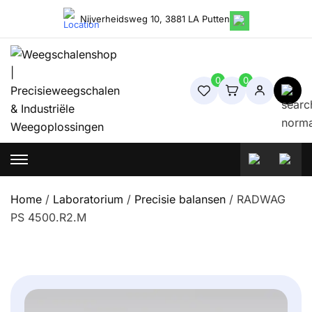
Skip
Nijverheidsweg 10, 3881 LA Putten
to
content
0
0
Weegschalenshop | Precisieweegschalen & Industriële
Weegoplossingen
Home
/
Laboratorium
/
Precisie balansen
/ RADWAG
PS 4500.R2.M