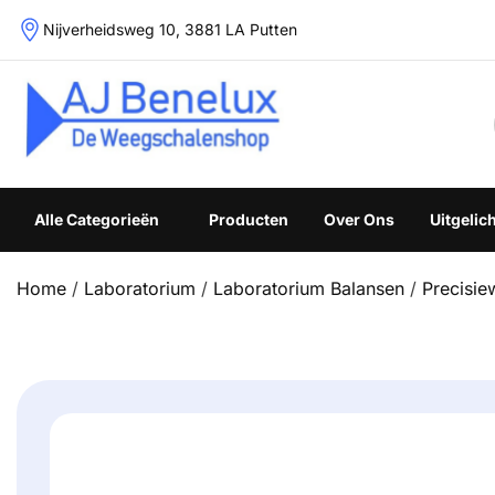
Skip
Nijverheidsweg 10, 3881 LA Putten
to
content
Weegschalenshop | Precisieweegschalen & Industriële W
Alle Categorieën
Producten
Over Ons
Uitgelic
Home
/
Laboratorium
/
Laboratorium Balansen
/
Precisi