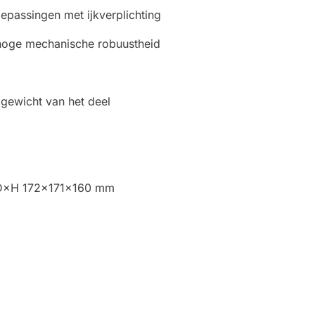
epassingen met ijkverplichting
hoge mechanische robuustheid
 gewicht van het deel
B×D×H 172×171×160 mm