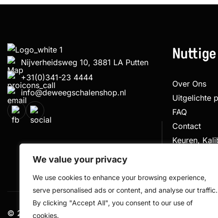
Nuttige
Nijverheidsweg 10, 3881 LA Putten
+31(0)341-23 4444
Over Ons
info@deweegschalenshop.nl
Uitgelichte 
FAQ
Contact
Keuren, Kal
Klachtenpro
We value your privacy
We use cookies to enhance your browsing experience,
serve personalised ads or content, and analyse our traffic.
By clicking "Accept All", you consent to our use of
© 2026 De Weegschalen Shop.nl – alle rechten voorbe
cookies.