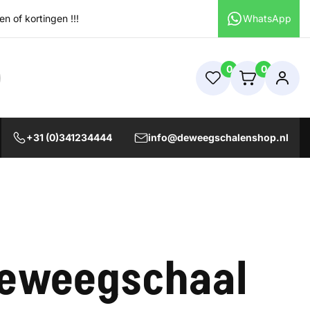
 of kortingen !!!
WhatsApp
0
0
+31 (0)341234444
info@deweegschalenshop.nl
ieweegschaal