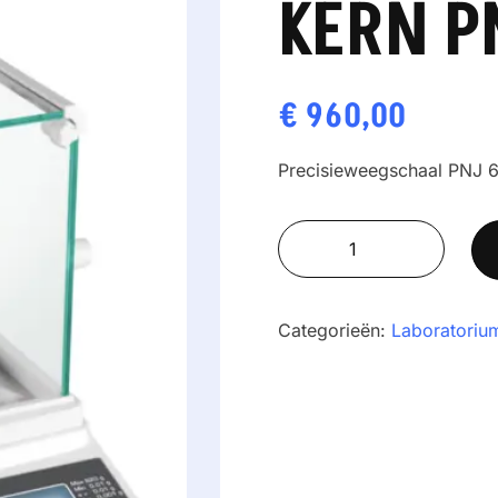
KERN P
€
960,00
Precisieweegschaal PNJ 6
Precisieweegschaal
KERN
PNJ
600-
Categorieën:
Laboratoriu
3M
aantal